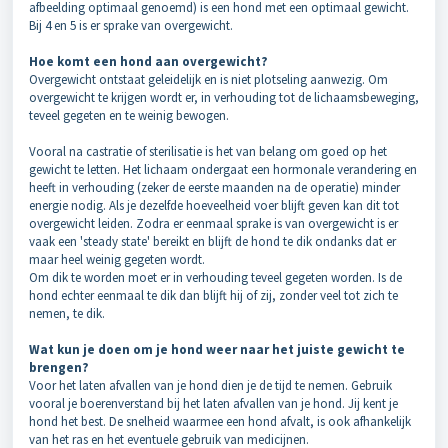
afbeelding optimaal genoemd) is een hond met een optimaal gewicht.
Bij 4 en 5 is er sprake van overgewicht.
Hoe komt een hond aan overgewicht?
Overgewicht ontstaat geleidelijk en is niet plotseling aanwezig. Om
overgewicht te krijgen wordt er, in verhouding tot de lichaamsbeweging,
teveel gegeten en te weinig bewogen.
Vooral na castratie of sterilisatie is het van belang om goed op het
gewicht te letten. Het lichaam ondergaat een hormonale verandering en
heeft in verhouding (zeker de eerste maanden na de operatie) minder
energie nodig. Als je dezelfde hoeveelheid voer blijft geven kan dit tot
overgewicht leiden.
Zodra er eenmaal sprake is van overgewicht is er
vaak een 'steady state' bereikt en blijft de hond te dik ondanks dat er
maar heel weinig gegeten wordt.
Om dik te worden moet er in verhouding teveel gegeten worden. Is de
hond echter eenmaal te dik dan blijft hij of zij, zonder veel tot zich te
nemen, te dik.
Wat kun je doen om je hond weer naar het juiste gewicht te
brengen?
Voor het laten afvallen van je hond dien je de tijd te nemen. Gebruik
vooral je boerenverstand bij het laten afvallen van je hond. Jij kent je
hond het best. De snelheid waarmee een hond afvalt, is ook afhankelijk
van het ras en het eventuele gebruik van medicijnen.