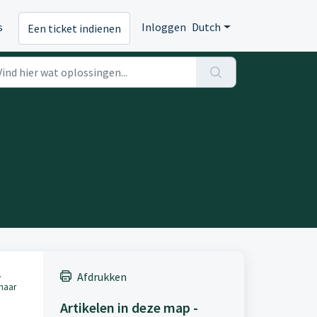
s
Inloggen
Dutch
Een ticket indienen
.
Afdrukken
 naar
Artikelen in deze map -