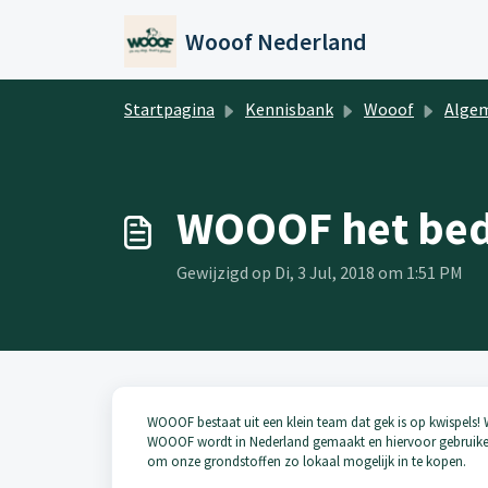
Doorgaan naar hoofdinhoud
Wooof Nederland
Startpagina
Kennisbank
Wooof
Algemen
WOOOF het bedr
Gewijzigd op Di, 3 Jul, 2018 om 1:51 PM
WOOOF bestaat uit een klein team dat gek is op kwispels! Wi
WOOOF
wordt in Nederland gemaakt en hiervoor gebruiken w
om onze grondstoffen zo lokaal mogelijk in te kopen.